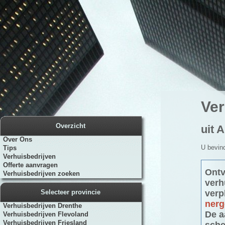
Ver
Overzicht
uit 
Over Ons
U bevind
Tips
Verhuisbedrijven
Offerte aanvragen
Ontv
Verhuisbedrijven zoeken
verh
Selecteer provincie
verp
nerg
Verhuisbedrijven Drenthe
De a
Verhuisbedrijven Flevoland
Verhuisbedrijven Friesland