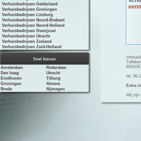
sche
Verhuisbedrijven Gelderland
eenm
Verhuisbedrijven Groningen
Verhuisbedrijven Limburg
Verhuisbedrijven Noord-Brabant
Verhuisbedrijven Noord-Holland
Verhuisbedrijven Overijssel
Verhuisbedrijven Utrecht
Verhuisbedrijven Zeeland
Verhuisbedrijven Zuid-Holland
Verhuis
Snel kiezen
Tulleke
6811GE
Amsterdam
Rotterdam
Den haag
Utrecht
tel: 06
Eindhoven
Tilburg
Groningen
Almere
Extra i
Breda
Nijmegen
Wij zijn