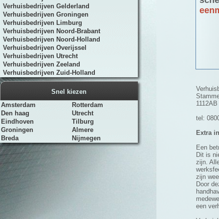
sche
Verhuisbedrijven Gelderland
eenm
Verhuisbedrijven Groningen
Verhuisbedrijven Limburg
Verhuisbedrijven Noord-Brabant
Verhuisbedrijven Noord-Holland
Verhuisbedrijven Overijssel
Verhuisbedrijven Utrecht
Verhuisbedrijven Zeeland
Verhuisbedrijven Zuid-Holland
Verhuis
Snel kiezen
Stammer
1112AB
Amsterdam
Rotterdam
Den haag
Utrecht
tel: 08
Eindhoven
Tilburg
Groningen
Almere
Extra i
Breda
Nijmegen
Een bet
Dit is 
zijn. A
werksfee
zijn wee
Door de
handhave
medewerk
een ver