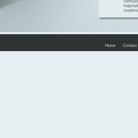
Verhuis
hulpmid
moderns
Home
Contact