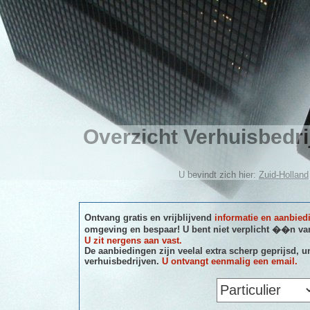
Overzicht Verhuisbedr
U bevindt zich hier:
Zuid-Holland
Ontvang gratis en vrijblijvend
informatie en aanbied
omgeving en bespaar! U bent niet verplicht ��n van
U zit nergens aan vast.
De aanbiedingen zijn veelal extra scherp geprijsd, u
verhuisbedrijven.
U ontvangt eenmalig een email.