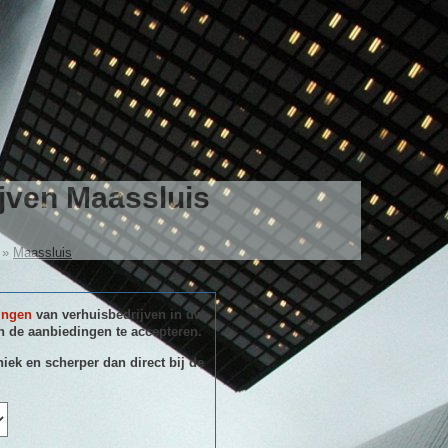
ijven Maassluis
»
Maassluis
ingen
van verhuisbedrijven in uw
 de aanbiedingen te accepteren.
niek en scherper dan direct bij de