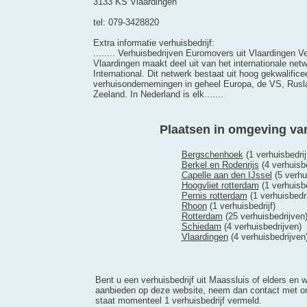
3133 KS Vlaardingen
tel: 079-3428820
Extra informatie verhuisbedrijf:
........ Verhuisbedrijven Euromovers uit Vlaardingen 
Vlaardingen maakt deel uit van het internationale ne
International. Dit netwerk bestaat uit hoog gekwalific
verhuisondernemingen in geheel Europa, de VS, Rusla
Zeeland. In Nederland is elk.......
Plaatsen in omgeving va
Bergschenhoek
(1 verhuisbedrij
Berkel en Rodenrijs
(4 verhuisbe
Capelle aan den IJssel
(5 verhu
Hoogvliet rotterdam
(1 verhuisbe
Pernis rotterdam
(1 verhuisbedri
Rhoon
(1 verhuisbedrijf)
Rotterdam
(25 verhuisbedrijven
Schiedam
(4 verhuisbedrijven)
Vlaardingen
(4 verhuisbedrijven
Bent u een verhuisbedrijf uit Maassluis of elders en wi
aanbieden op deze website, neem dan contact met on
staat momenteel 1 verhuisbedrijf vermeld.