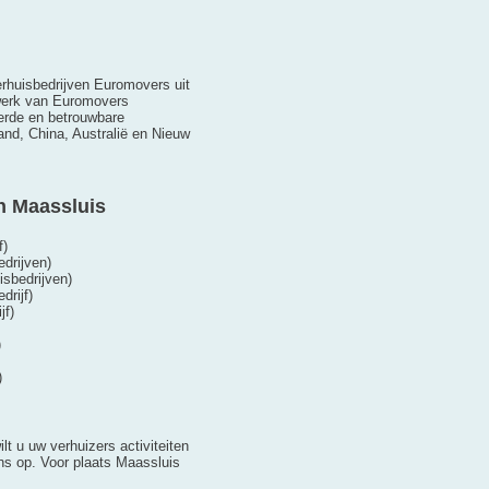
Verhuisbedrijven Euromovers uit
twerk van Euromovers
eerde en betrouwbare
nd, China, Australië en Nieuw
n Maassluis
f)
drijven)
isbedrijven)
drijf)
jf)
)
)
lt u uw verhuizers activiteiten
s op. Voor plaats Maassluis