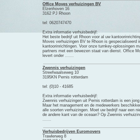
Office Moves verhuizingen BV
Elzenhoven 16
3162 PJ Rhoon
tel: 0620747470
Extra informatie verhuisbedrijf:
Het beste bedrijf uit Rhoon voor al uw kantoorinricht
Moves verhuizingen BV te Rhoon is gespecialiseerd i
kantoorinrichtingen. Voor onze turnkey-oplossingen m
partners met een bewezen staat van dienst. Office 
levert onder .......
Zwennis verhuizingen
Streefwaalseweg 10
3195KN Pernis rotterdam
tel: (0)10 - 41685
Extra informatie verhuisbedrijf:
Zwennis verhuizingen uit Pernis rotterdam is een jong
Maar het management en de medewerkers beschikken 
alle soorten verhuizingen. Moet uw bedrijf naar een n
de andere kant van de oceaan? Op Zwennis verhuizing
.......
Verhuisbedrijven Euromovers
Trawlerweg 8