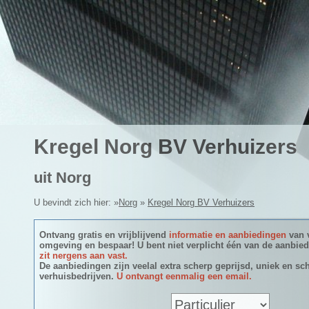
Kregel Norg BV Verhuizers
uit Norg
U bevindt zich hier: »
Norg
»
Kregel Norg BV Verhuizers
Ontvang gratis en vrijblijvend
informatie en aanbiedingen
van 
omgeving en bespaar! U bent niet verplicht één van de aanbie
zit nergens aan vast.
De aanbiedingen zijn veelal extra scherp geprijsd, uniek en sch
verhuisbedrijven.
U ontvangt eenmalig een email.