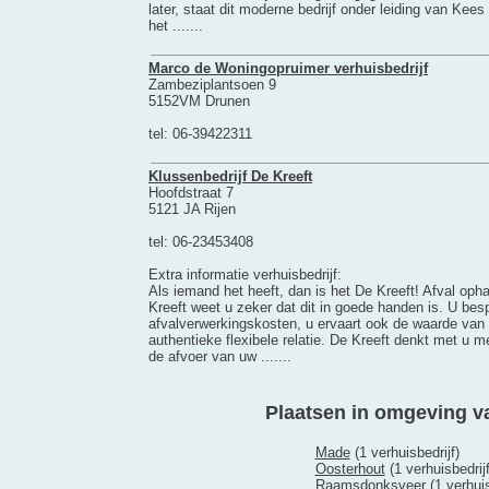
later, staat dit moderne bedrijf onder leiding van Kees
het .......
Marco de Woningopruimer verhuisbedrijf
Zambeziplantsoen 9
5152VM Drunen
tel: 06-39422311
Klussenbedrijf De Kreeft
Hoofdstraat 7
5121 JA Rijen
tel: 06-23453408
Extra informatie verhuisbedrijf:
Als iemand het heeft, dan is het De Kreeft! Afval op
Kreeft weet u zeker dat dit in goede handen is. U besp
afvalverwerkingskosten, u ervaart ook de waarde van 
authentieke flexibele relatie. De Kreeft denkt met u
de afvoer van uw .......
Plaatsen in omgeving 
Made
(1 verhuisbedrijf)
Oosterhout
(1 verhuisbedrijf
Raamsdonksveer
(1 verhuis