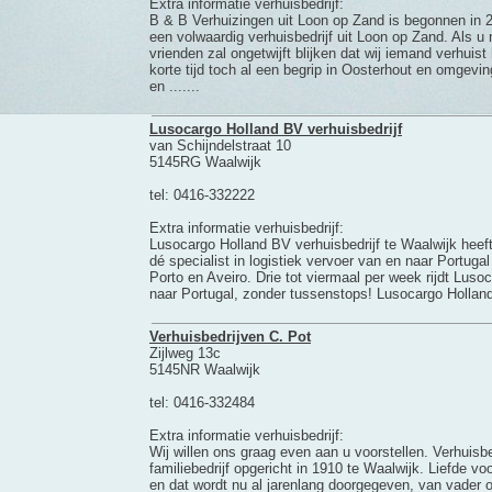
Extra informatie verhuisbedrijf:
B & B Verhuizingen uit Loon op Zand is begonnen in 2
een volwaardig verhuisbedrijf uit Loon op Zand. Als u 
vrienden zal ongetwijft blijken dat wij iemand verhuis
korte tijd toch al een begrip in Oosterhout en omgevi
en .......
Lusocargo Holland BV verhuisbedrijf
van Schijndelstraat 10
5145RG Waalwijk
tel: 0416-332222
Extra informatie verhuisbedrijf:
Lusocargo Holland BV verhuisbedrijf te Waalwijk heeft z
dé specialist in logistiek vervoer van en naar Portuga
Porto en Aveiro. Drie tot viermaal per week rijdt Luso
naar Portugal, zonder tussenstops! Lusocargo Holland B
Verhuisbedrijven C. Pot
Zijlweg 13c
5145NR Waalwijk
tel: 0416-332484
Extra informatie verhuisbedrijf:
Wij willen ons graag even aan u voorstellen. Verhuisbe
familiebedrijf opgericht in 1910 te Waalwijk. Liefde v
en dat wordt nu al jarenlang doorgegeven, van vader 