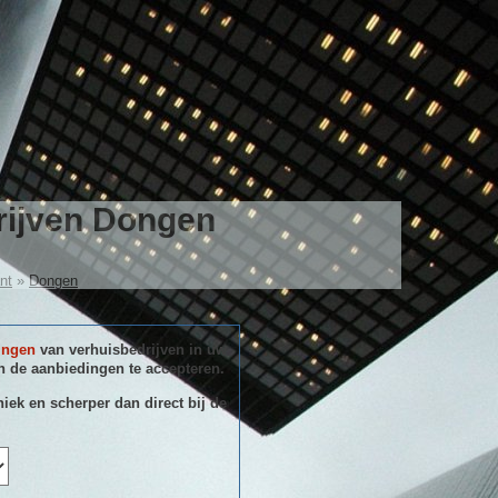
rijven Dongen
nt
»
Dongen
ingen
van verhuisbedrijven in uw
 de aanbiedingen te accepteren.
niek en scherper dan direct bij de