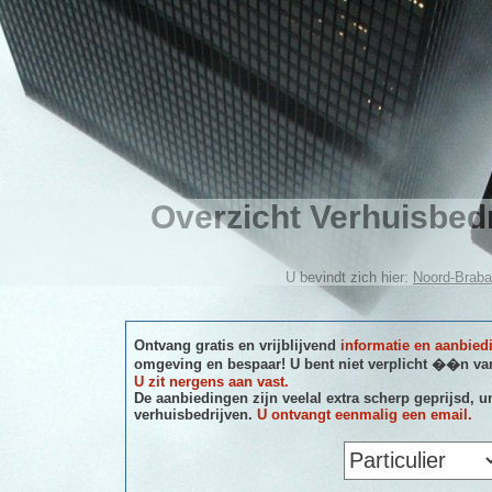
Overzicht Verhuisbed
U bevindt zich hier:
Noord-Braba
Ontvang gratis en vrijblijvend
informatie en aanbied
omgeving en bespaar! U bent niet verplicht ��n van
U zit nergens aan vast.
De aanbiedingen zijn veelal extra scherp geprijsd, u
verhuisbedrijven.
U ontvangt eenmalig een email.